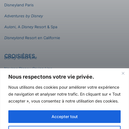
Disneyland Paris
Adventures by Disney
Aulani
, A
Disney
Resort & Spa
Disneyland
Resort en Californie
CROISIÈRES
Disney Cruise Line
Navires Disney Cruise Line
Nous respectons votre vie privée.
UNIVERSAL
Nous utilisons des cookies pour améliorer votre expérience
Epic Universe
de navigation et analyser notre trafic. En cliquant sur « Tout
Universal Orlando Resort
accepter », vous consentez à notre utilisation des cookies.
Universal Studios Hollywood
Accepter tout