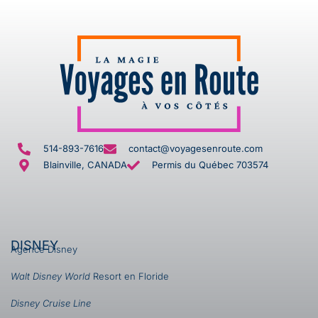
514-893-7616
contact@voyagesenroute.com
Blainville, CANADA
Permis du Québec 703574
DISNEY
Agence Disney
Walt Disney World
Resort en Floride
Disney Cruise Line