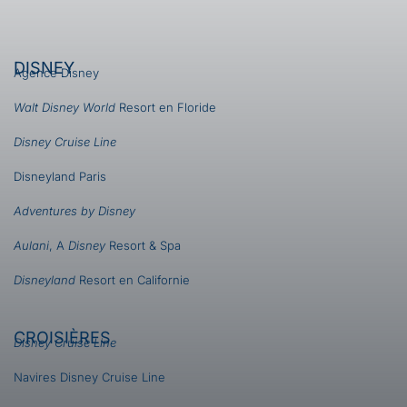
DISNEY
Agence Disney
Walt Disney World
Resort en Floride
Disney Cruise Line
Disneyland Paris
Adventures by Disney
Aulani
, A
Disney
Resort & Spa
Disneyland
Resort en Californie
CROISIÈRES
Disney Cruise Line
Navires Disney Cruise Line