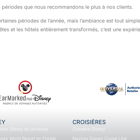
s périodes que nous recommandons le plus à nos clients.
ertaines périodes de l’année, mais l’ambiance est tout simp
tes et les hôtels entièrement transformés, c’est une expéri
EY
CROISIÈRES
istes Disney et Universal
Croisière Disney
sney World
Resort en Floride
Navires Disney Cruise Line