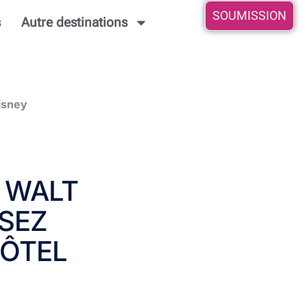
SOUMISSION
s
Autre destinations
isney
 WALT
SEZ
HÔTEL