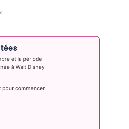
és.
itées
bre et la période
nnée à Walt Disney
ent pour commencer