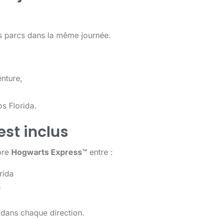
rs parcs dans la même journée.
nture,
os Florida.
st inclus
bre
Hogwarts Express™
entre :
rida
e
nt dans chaque direction.