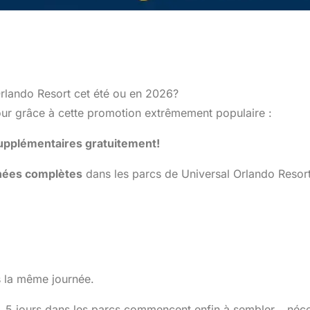
Orlando Resort cet été ou en 2026?
jour grâce à cette promotion extrêmement populaire :
 supplémentaires gratuitement!
nées complètes
dans les parcs de Universal Orlando Resort,
cs la même journée.
, 5 jours dans les parcs commencent enfin à sembler… néce