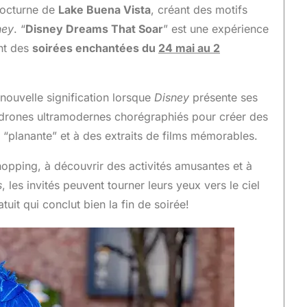
nocturne de
Lake Buena Vista
, créant des motifs
ney
. “
Disney Dreams That Soar
” est une expérience
nt des
soirées enchantées du
24 mai au 2
nouvelle signification lorsque
Disney
présente ses
s drones ultramodernes chorégraphiés pour créer des
 “planante” et à des extraits de films mémorables.
hopping, à découvrir des activités amusantes et à
s
, les invités peuvent tourner leurs yeux vers le ciel
tuit qui conclut bien la fin de soirée!