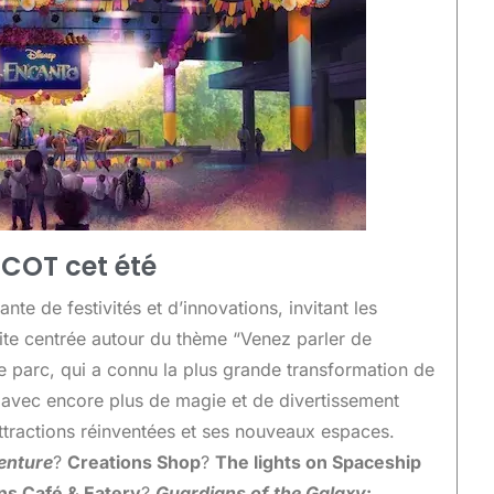
PCOT cet été
te de festivités et d’innovations, invitant les
édite centrée autour du thème “Venez parler de
le parc, qui a connu la plus grande transformation de
 avec encore plus de magie et de divertissement
 attractions réinventées et ses nouveaux espaces.
enture
?
Creations Shop
?
The lights on Spaceship
ns Café & Eatery
?
Guardians of the Galaxy
: