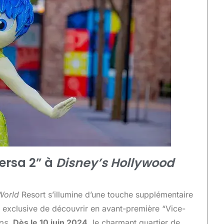
ersa 2” à
Disney’s Hollywood
 World
Resort s’illumine d’une touche supplémentaire
 exclusive de découvrir en avant-première “Vice-
os
.
Dès le 10 juin 2024
, le charmant quartier de