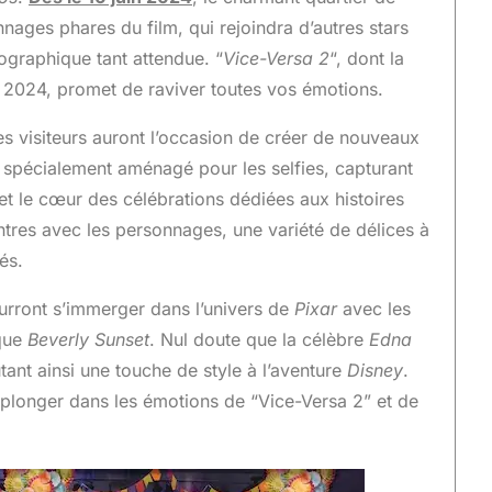
nnages phares du film, qui rejoindra d’autres stars
ographique tant attendue. “
Vice-Versa 2
“, dont la
in 2024, promet de raviver toutes vos émotions.
les visiteurs auront l’occasion de créer de nouveaux
 spécialement aménagé pour les selfies, capturant
ffet le cœur des célébrations dédiées aux histoires
ntres avec les personnages, une variété de délices à
és.
ourront s’immerger dans l’univers de
Pixar
avec les
ique
Beverly Sunset
. Nul doute que la célèbre
Edna
ant ainsi une touche de style à l’aventure
Disney
.
longer dans les émotions de “Vice-Versa 2” et de