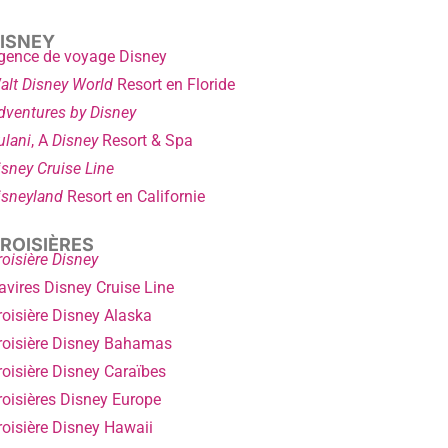
ISNEY
gence de voyage Disney
alt Disney World
Resort en Floride
dventures by Disney
ulani
, A
Disney
Resort & Spa
isney Cruise Line
isneyland
Resort en Californie
ROISIÈRES
roisière Disney
avires Disney Cruise Line
roisière Disney Alaska
roisière Disney Bahamas
roisière Disney Caraïbes
roisières Disney Europe
roisière Disney Hawaii