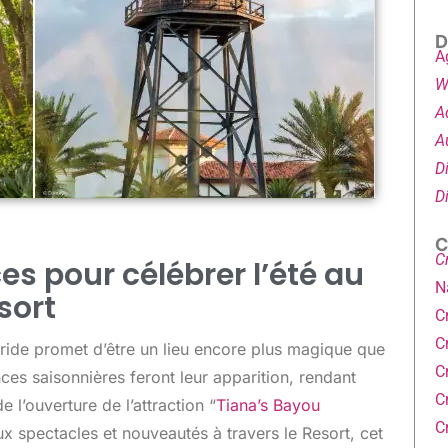
D
A
W
A
A
D
D
C
C
es pour célébrer l’été au
N
sort
C
C
ride promet d’être un lieu encore plus magique que
C
nces saisonnières feront leur apparition, rendant
C
e l’ouverture de l’attraction “
Tiana’s Bayou
C
x spectacles et nouveautés à travers le Resort, cet