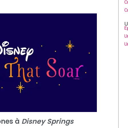
C
C
U
E
U
U
ones à
Disney Springs