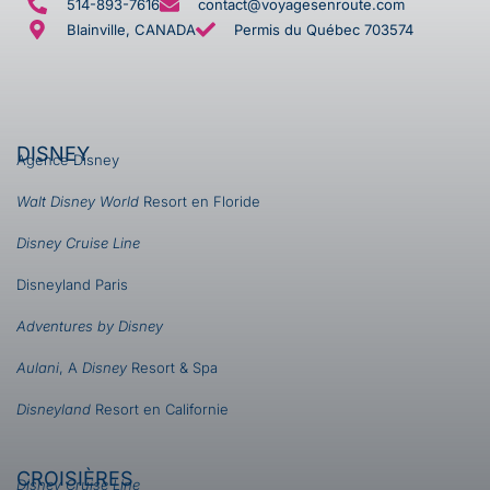
514-893-7616
contact@voyagesenroute.com
Blainville, CANADA
Permis du Québec 703574
DISNEY
Agence Disney
Walt Disney World
Resort en Floride
Disney Cruise Line
Disneyland Paris
Adventures by Disney
Aulani
, A
Disney
Resort & Spa
Disneyland
Resort en Californie
CROISIÈRES
Disney Cruise Line