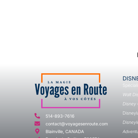
DISN
Spécial
Walt Di
Disney 
Disneyl
514-893-7616
Disneyl
contact@voyagesenroute.com
Blainville, CANADA
Adventu