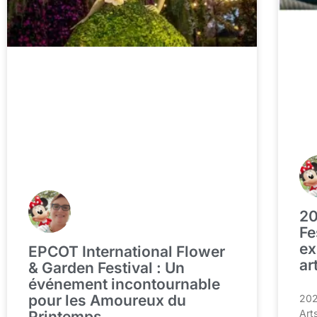
20
Fe
ex
EPCOT International Flower
ar
& Garden Festival : Un
événement incontournable
pour les Amoureux du
202
Art
Printemps