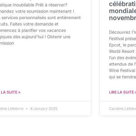
célébrat
istique Inoubliable Prêt à réserver?
mondiales
andez votre soumission maintenant !
novembr
 services personnalisés sont entièrement
tuits. Faites votre demande et
mencez à planifier vos vacances
Découvrez l’I
iques dès aujourd’hui ! Obtenir une
Festival pré
mission
Epcot, le pa
World Resort e
l’un des évén
attendus de l’
Wine Festiva
qui se tiendra
 LA SUITE »
LIRE LA SUITE 
oline Lefebvre
8 January 2025
Caroline Lefeb