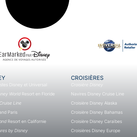
EY
CROISIÈRES
istes Disney et Universal
Croisière Disney
sney World
Resort en Floride
Navires Disney Cruise Line
Cruise Line
Croisière Disney Alaska
and Paris
Croisière Disney Bahamas
and
Resort en Californie
Croisière Disney Caraïbes
res by Disney
Croisières Disney Europe