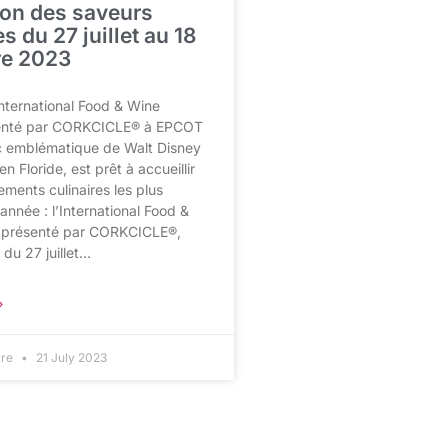
ion des saveurs
 du 27 juillet au 18
e 2023
nternational Food & Wine
senté par CORKCICLE® à EPCOT
rc emblématique de Walt Disney
n Floride, est prêt à accueillir
ements culinaires les plus
année : l’International Food &
l présenté par CORKCICLE®,
 du 27 juillet…
»
vre
21 July 2023